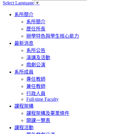
Select Language
▼
Toggle
系所簡介
navigation
系所簡介
歷任所長
辦學特色與學生核心能力
最新消息
系所公告
演講及活動
戲劇公演
系所成員
專任教師
兼任教師
行政人員
Full-time Faculty
課程架構
課程架構及畢業條件
開課一覽表
課程活動