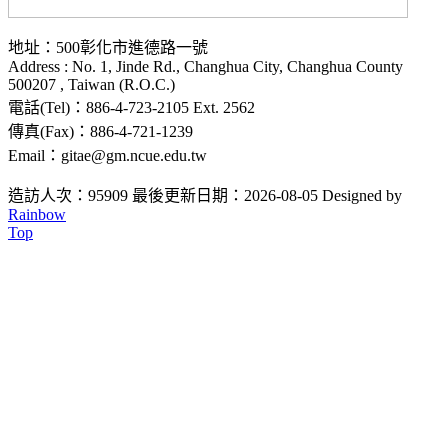
地址：500彰化市進德路一號
Address : No. 1, Jinde Rd., Changhua City, Changhua County
500207 , Taiwan (R.O.C.)
電話(Tel)：886-4-723-2105 Ext. 2562
傳真(Fax)：886-4-721-1239
Email：gitae@gm.ncue.edu.tw
造訪人次：95909
最後更新日期：2026-08-05
Designed by
Rainbow
Top