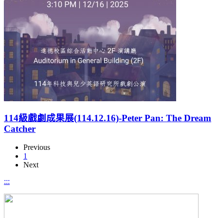
114級戲劇成果展(114.12.16)-Peter Pan: The Dream
Catcher
Previous
1
Next
:::